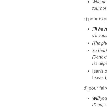
Who do 
tournoi 
c) pour exp
I
’ll hav
s'il vous
(The pho
So that’
(Donc c'
les dép
Jean’s o
leave. 
d) pour fa
Will
yo
d'eau, s'