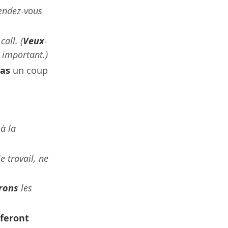
endez-vous
all. (
Veux
-
e important.)
as
un coup
à la
le travail, ne
rons
les
feront