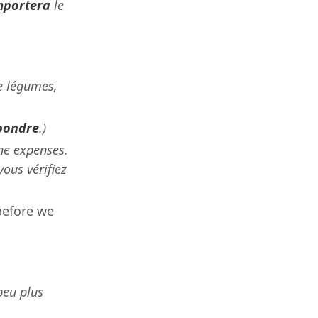
mportera
le
e légumes,
pondre
.)
he expenses.
vous vérifiez
before we
peu plus