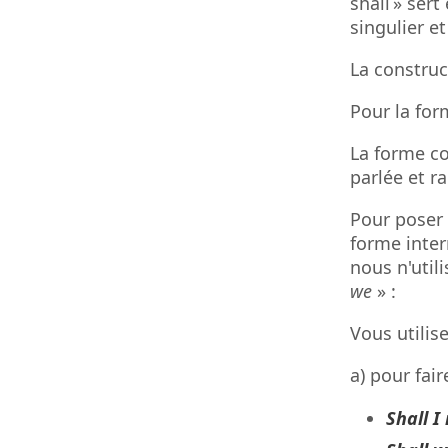
shall » ser
singulier et
La construct
Pour la form
La forme co
parlée et r
Pour poser 
forme inter
nous n'util
we
» :
Vous utilise
a) pour fai
Shall I