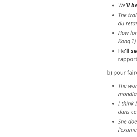
We
’ll b
The tra
du reta
How lo
Kong ?)
He
’ll s
rapport
b) pour fai
The wor
mondia
I think I
dans cet
She doe
l'exame