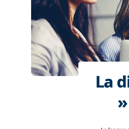
La d
»