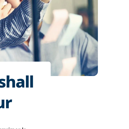
shall
ur