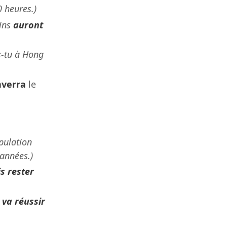
0 heures.)
ains
auront
s
-tu à Hong
verra
le
opulation
années.)
is rester
e
va réussir