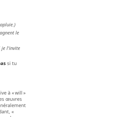
pluie.)
gagnent le
 je l'invite
pas
si tu
e à « will »
des œuvres
généralement
dant, «