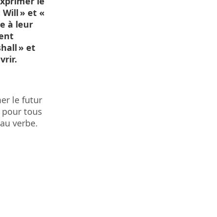
exprimer le
 Will » et «
ce à leur
ment
hall » et
vrir.
er le futur
e pour tous
 au verbe.