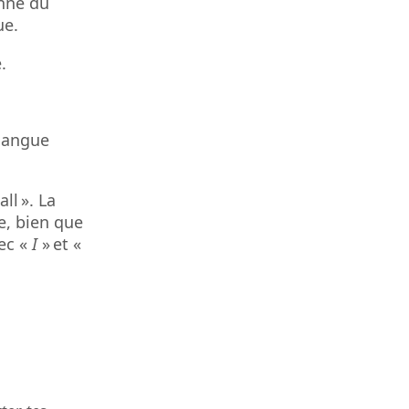
onne du
que.
e.
 langue
ll ». La
e, bien que
ec «
I
» et «