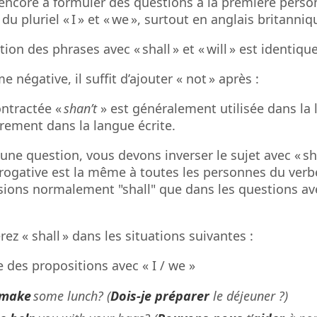
t encore à formuler des questions à la première pers
 du pluriel « I » et « we », surtout en anglais britanni
ion des phrases avec « shall » et « will » est identiqu
e négative, il suffit d’ajouter « not » après :
ntractée «
shan’t
» est généralement utilisée dans la
arement dans la langue écrite.
une question, vous devons inverser le sujet avec « sha
rogative est la même à toutes les personnes du verb
isions normalement "shall" que dans les questions av
rez « shall » dans les situations suivantes :
re des propositions avec « I / we »
 make
some lunch? (
Dois-je préparer
le déjeuner ?)