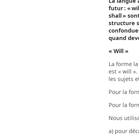
La langue 
futur : « wi
shall » son
structure 
confondues.
quand devez
« Will »
La forme la
est « will »
les sujets 
Pour la form
Pour la form
Nous utilis
a) pour décr