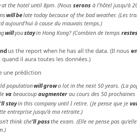
e
at the hotel until 8pm. (Nous
serons
à l'hôtel jusqu'à 2
ins
will be
late today because of the bad weather. (Les tr
rd aujourd'hui à cause du mauvais temps.)
ng
will
you
stay
in Hong Kong? (Combien de temps
reste
end
us the report when he has all the data. (Il nous
en
 quand il aura toutes les données.)
re une prédiction
ld population
will grow
a lot in the next 50 years. (La p
le
va
beaucoup
augmenter
au cours des 50 prochaines 
’ll stay
in this company until I retire. (Je pense que je
va
te entreprise jusqu'à ma retraite.)
sn’t think she
’ll pass
the exam. (Elle ne pense pas qu'ell
n.)