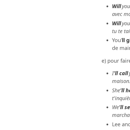
Will
yo
avec mo
Will
yo
tu te ta
You’
ll 
de main
e) pour fai
I
’ll call
maison.
She
’ll 
t'inquiè
We
’ll s
marchan
Lee an