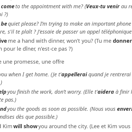
u
come
to the appointment with me? (
Veux-tu venir
au r
i ?)
u
be
quiet please? I’m trying to make an important phone c
ire, s'il te plaît ? J'essaie de passer un appel téléphoniqu
give
me a hand with dinner, won’t you? (Tu me
donner
 pour le dîner, n'est-ce pas ?)
re une promesse, une offre
you when I get home. (Je t'
appellerai
quand je rentrerai 
)
help
you finish the work, don’t worry. (Elle t'
aidera
à finir 
te pas.)
end
you the goods as soon as possible. (Nous vous
enver
dises dès que possible.)
d Kim
will show
you around the city. (Lee et Kim vous