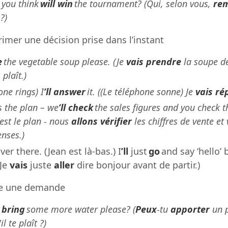
you think
will win
the tournament? (Qui, selon vous,
re
?)
rimer une décision prise dans l’instant
e
the vegetable soup please. (Je
vais prendre
la soupe d
 plaît.)
ne rings) I
’ll answer
it. ((Le téléphone sonne) Je
vais ré
s the plan – we
’ll check
the sales figures and you check t
est le plan - nous
allons vérifier
les chiffres de vente et 
enses.)
ver there. (Jean est là-bas.) I
’ll
just
go
and say ‘hello’ 
(Je
vais
juste
aller
dire bonjour avant de partir.)
ire une demande
u
bring
some more water please? (
Peux
-tu
apporter
un 
il te plaît ?)