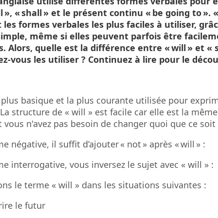
anglaise utilise différentes formes verbales pour 
ll », « shall » et le présent continu « be going to ». «
t les formes verbales les plus faciles à utiliser, grâ
simple, même si elles peuvent parfois être facile
 Alors, quelle est la différence entre « will » et « s
-vous les utiliser ? Continuez à lire pour le décou
 plus basique et la plus courante utilisée pour exprim
. La structure de « will » est facile car elle est la mêm
et vous n'avez pas besoin de changer quoi que ce soit
e négative, il suffit d’ajouter « not » après « will » :
e interrogative, vous inversez le sujet avec « will » :
ons le terme « will » dans les situations suivantes :
ire le futur