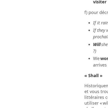
visiter
f) pour déc
If it rai
If they 
prochai
Will
sh
?)
We
won
arrives
« Shall »
Historiquem
et vous tro
littéraires
utiliser « w