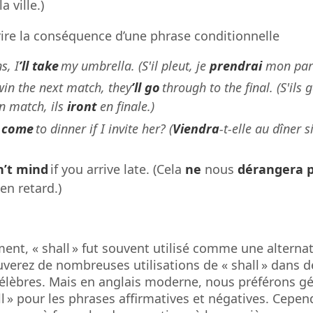
la ville.)
rire la conséquence d’une phrase conditionnelle
ns, I
’ll take
my umbrella. (S'il pleut, je
prendrai
mon para
win the next match, they
’ll go
through to the final. (S'ils 
n match, ils
iront
en finale.)
e
come
to dinner if I invite her? (
Viendra
-t-elle au dîner si
’t mind
if you arrive late. (Cela
ne
nous
dérangera 
 en retard.)
ent, « shall » fut souvent utilisé comme une alternativ
uverez de nombreuses utilisations de « shall » dans 
 célèbres. Mais en anglais moderne, nous préférons 
ill » pour les phrases affirmatives et négatives. Cepen